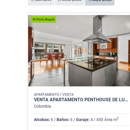
El Chicó, Bogotá
/
APARTAMENTO
VENTA
VENTA APARTAMENTO PENTHOUSE DE LUJO EN CHICÓ NAVARRA, BOGOTÁ
Colombia
2
Alcobas:
6 /
Baños:
6 /
Garaje:
4 / 450 Área m