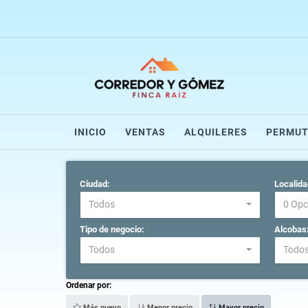
INICIO
VENTAS
ALQUILERES
PERMUT
Ciudad:
Localida
Todos
0 Opc
Tipo de negocio:
Alcobas
Todos
Todo
Ordenar por:
Más nuevo
Menor precio
Mayor precio