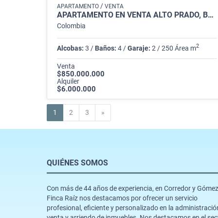
/
APARTAMENTO
VENTA
APARTAMENTO EN VENTA ALTO PRADO, BARRANQUILLA
Colombia
2
Alcobas:
3 /
Baños:
4 /
Garaje:
2 / 250 Área m
Venta
$850.000.000
Alquiler
$6.000.000
Siguiente
1
2
3
»
QUIÉNES SOMOS
Con más de 44 años de experiencia, en Corredor y Góme
Finca Raíz nos destacamos por ofrecer un servicio
profesional, eficiente y personalizado en la administració
venta y arriendo de inmuebles. Nos destacamos en el sec