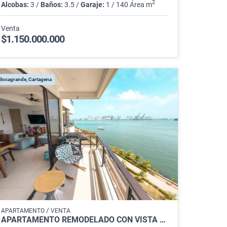
2
Alcobas:
3 /
Baños:
3.5 /
Garaje:
1 / 140 Área m
Venta
$1.150.000.000
Bocagrande, Cartagena
/
APARTAMENTO
VENTA
APARTAMENTO REMODELADO CON VISTA DIRECTA A LA BAHÍA EN CARTAGENA