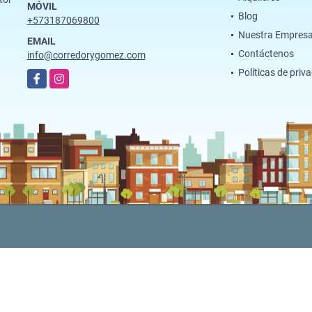
MÓVIL
Blog
+573187069800
Nuestra Empres
EMAIL
Contáctenos
info@corredorygomez.com
Políticas de priv
Facebook
Instagram