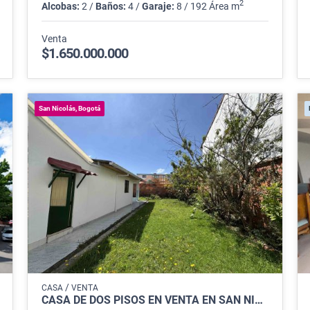
2
Alcobas:
2 /
Baños:
4 /
Garaje:
8 / 192 Área m
Venta
$1.650.000.000
San Nicolás, Bogotá
/
CASA
VENTA
CASA DE DOS PISOS EN VENTA EN SAN NICOLÁS – SUBA, BOGOTÁ