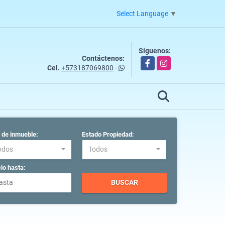
Select Language
▼
Síguenos:
Contáctenos:
Facebook
Instagram
Cel.
+573187069800
-
 de inmueble:
Estado Propiedad:
odos
Todos
io hasta:
BUSCAR