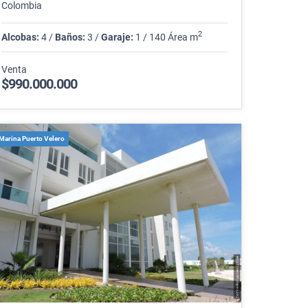
Colombia
2
Alcobas:
4 /
Baños:
3 /
Garaje:
1 / 140 Área m
Venta
$990.000.000
Marina Puerto Velero