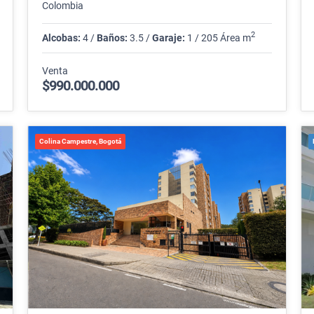
Colombia
2
Alcobas:
4 /
Baños:
3.5 /
Garaje:
1 / 205 Área m
Venta
$990.000.000
Colina Campestre, Bogotá