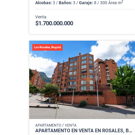
2
Alcobas:
3 /
Baños:
3 /
Garaje:
8 / 300 Área m
Venta
$1.700.000.000
Los Rosales, Bogotá
/
APARTAMENTO
VENTA
APARTAMENTO EN VENTA EN ROSALES, BOGOTÁ