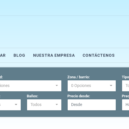
AR
BLOG
NUESTRA EMPRESA
CONTÁCTENOS
d:
Zona / barrio:
Tipo
iones
0 Opciones
T
:
Baños:
Precio desde:
Prec
s
Todos