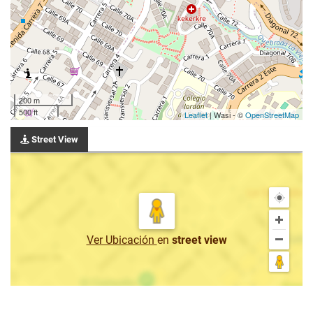
200 m
500 ft
Leaflet
| Wasi - ©
OpenStreetMap
Street View
Ver Ubicación
en
street view