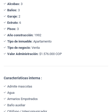
Alcobas:
3
Baños:
3
Garaje:
2
Estrato:
6
Pisos:
3
Año construcción:
1992
Tipo de inmueble:
Apartamento
Tipo de negocio:
Venta
Valor Administración:
$1.576.000 COP
Características interna :
Admite mascotas
Agua
Armarios Empotrados
Baño auxiliar
Citófono / Intercomunicador