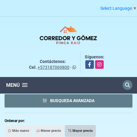
Select Language
▼
Síguenos:
Contáctenos:
Facebook
Instagram
Cel.
+573187069800
-
MENÚ
BUSQUEDA AVANZADA
Ordenar por:
Más nuevo
Menor precio
Mayor precio