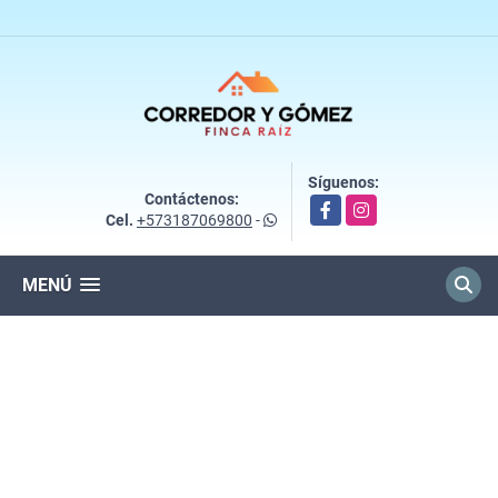
Síguenos:
Contáctenos:
Facebook
Instagram
Cel.
+573187069800
-
MENÚ