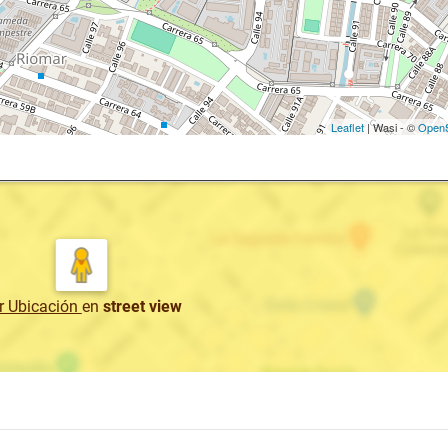
Leaflet
| Wasi - ©
OpenS
r Ubicación
en
street view