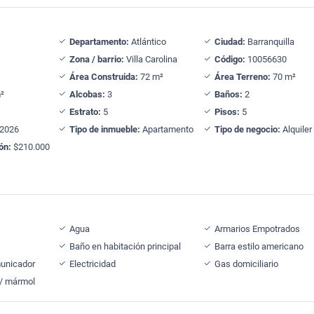
Departamento:
Atlántico
Ciudad:
Barranquilla
Zona / barrio:
Villa Carolina
Código:
10056630
Área Construida:
72 m²
Área Terreno:
70 m²
²
Alcobas:
3
Baños:
2
Estrato:
5
Pisos:
5
2026
Tipo de inmueble:
Apartamento
Tipo de negocio:
Alquiler
ón:
$210.000
Agua
Armarios Empotrados
Baño en habitación principal
Barra estilo americano
municador
Electricidad
Gas domiciliario
 / mármol