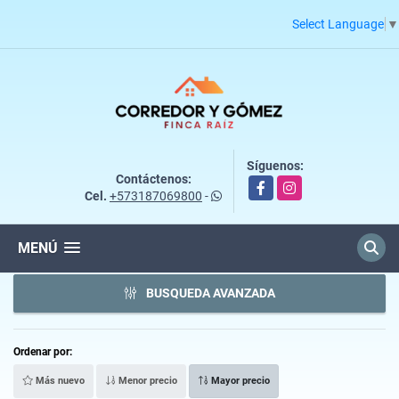
Select Language
▼
Síguenos:
Contáctenos:
Facebook
Instagram
Cel.
+573187069800
-
MENÚ
BUSQUEDA AVANZADA
Ordenar por:
Más nuevo
Menor precio
Mayor precio