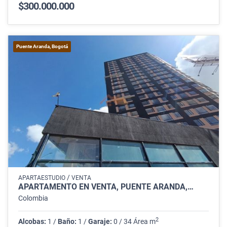
$300.000.000
Puente Aranda, Bogotá
/
APARTAESTUDIO
VENTA
APARTAMENTO EN VENTA, PUENTE ARANDA,…
Colombia
2
Alcobas:
1 /
Baño:
1 /
Garaje:
0 / 34 Área m